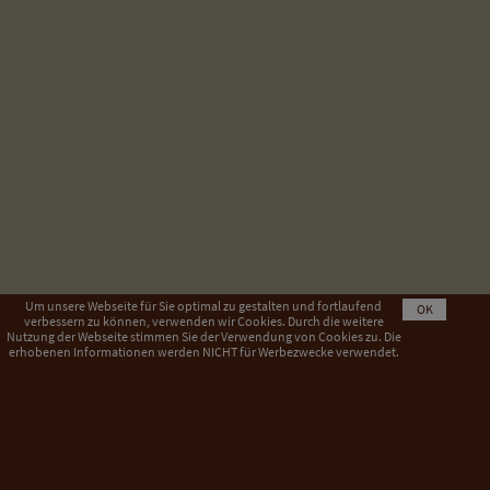
Um unsere Webseite für Sie optimal zu gestalten und fortlaufend
OK
verbessern zu können, verwenden wir Cookies. Durch die weitere
Nutzung der Webseite stimmen Sie der Verwendung von Cookies zu. Die
erhobenen Informationen werden NICHT für Werbezwecke verwendet.