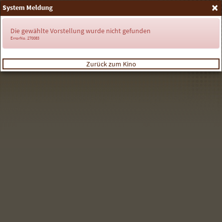
×
System Meldung
Anmelden
Die gewählte Vorstellung wurde nicht gefunden
ErrorNo. 270083
Zurück zum Kino