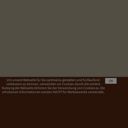
Um unsere Webseite für Sie optimal zu gestalten und fortlaufend
OK
verbessern zu können, verwenden wir Cookies. Durch die weitere
Nutzung der Webseite stimmen Sie der Verwendung von Cookies zu. Die
erhobenen Informationen werden NICHT für Werbezwecke verwendet.