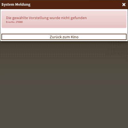
×
System Meldung
Anmelden
Die gewählte Vorstellung wurde nicht gefunden
ErrorNo. 270083
Zurück zum Kino