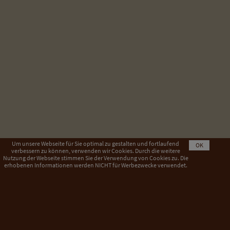
Um unsere Webseite für Sie optimal zu gestalten und fortlaufend
OK
verbessern zu können, verwenden wir Cookies. Durch die weitere
Nutzung der Webseite stimmen Sie der Verwendung von Cookies zu. Die
erhobenen Informationen werden NICHT für Werbezwecke verwendet.