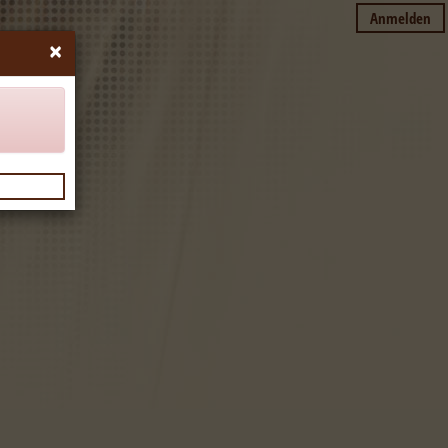
Anmelden
×