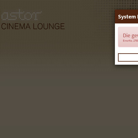
System 
Die ge
ErrorNo. 270