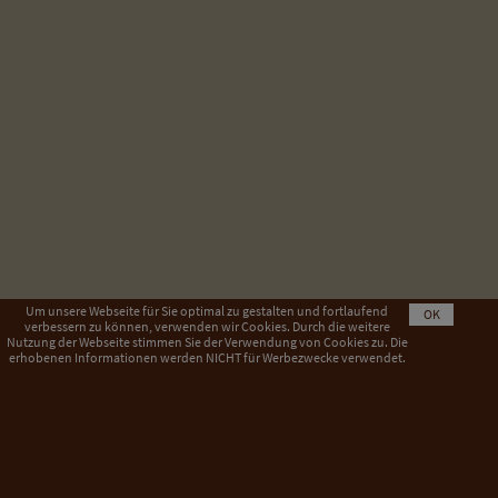
Um unsere Webseite für Sie optimal zu gestalten und fortlaufend
OK
verbessern zu können, verwenden wir Cookies. Durch die weitere
Nutzung der Webseite stimmen Sie der Verwendung von Cookies zu. Die
erhobenen Informationen werden NICHT für Werbezwecke verwendet.