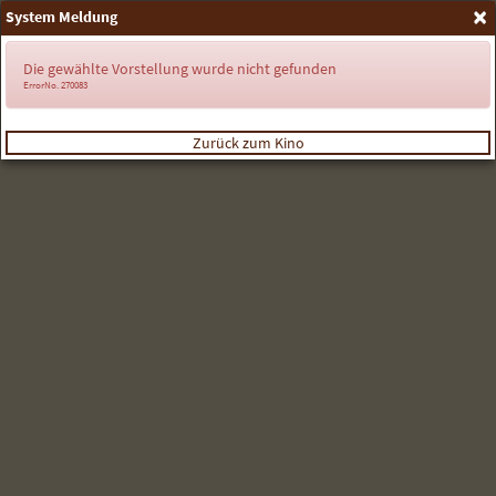
×
System Meldung
Anmelden
Die gewählte Vorstellung wurde nicht gefunden
ErrorNo. 270083
Zurück zum Kino