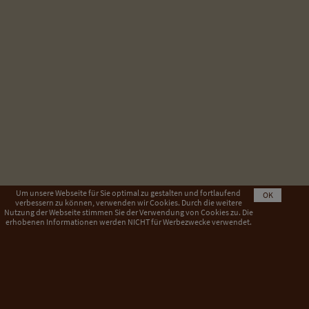
Um unsere Webseite für Sie optimal zu gestalten und fortlaufend
OK
verbessern zu können, verwenden wir Cookies. Durch die weitere
Nutzung der Webseite stimmen Sie der Verwendung von Cookies zu. Die
erhobenen Informationen werden NICHT für Werbezwecke verwendet.