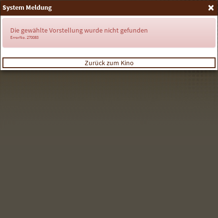
×
System Meldung
Anmelden
Die gewählte Vorstellung wurde nicht gefunden
ErrorNo. 270083
Zurück zum Kino