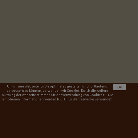
Um unsere Webseite für Sie optimal zu gestalten und fortlaufend
OK
verbessern zu können, verwenden wir Cookies. Durch die weitere
Nutzung der Webseite stimmen Sie der Verwendung von Cookies zu. Die
erhobenen Informationen werden NICHT für Werbezwecke verwendet.