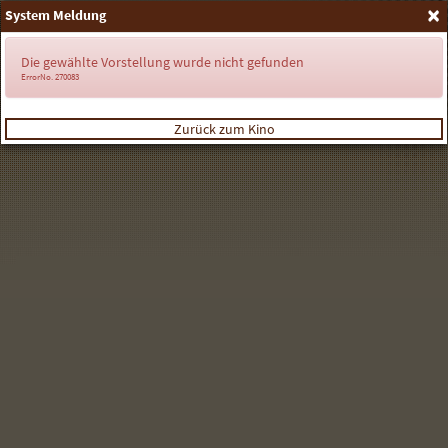
×
System Meldung
Anmelden
Die gewählte Vorstellung wurde nicht gefunden
ErrorNo. 270083
Zurück zum Kino