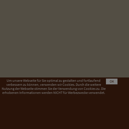
Um unsere Webseite für Sie optimal zu gestalten und fortlaufend
OK
verbessern zu können, verwenden wir Cookies. Durch die weitere
Nutzung der Webseite stimmen Sie der Verwendung von Cookies zu. Die
erhobenen Informationen werden NICHT für Werbezwecke verwendet.