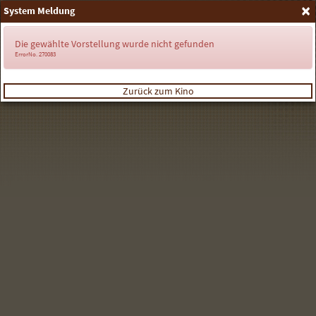
×
System Meldung
Anmelden
Die gewählte Vorstellung wurde nicht gefunden
ErrorNo. 270083
Zurück zum Kino