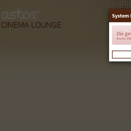
System 
Die ge
ErrorNo. 270