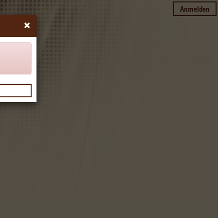
Anmelden
×