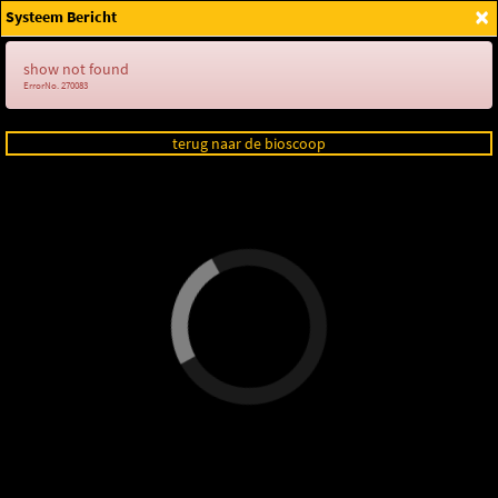
×
Systeem Bericht
Login
show not found
ErrorNo. 270083
terug naar de bioscoop