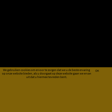
We gebruiken cookies om ervoor te zorgen dat we u de beste ervaring
OK
op onze website bieden, als u doorgaat op deze website gaan we ervan
uit dat u hiermee tevreden bent.