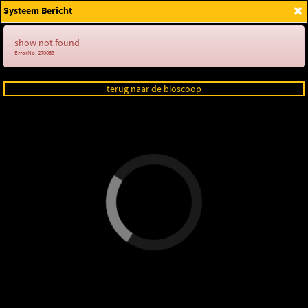
×
Systeem Bericht
Login
show not found
ErrorNo. 270083
terug naar de bioscoop