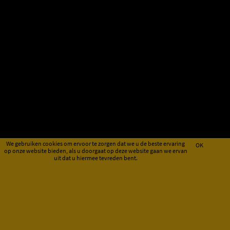
We gebruiken cookies om ervoor te zorgen dat we u de beste ervaring
OK
op onze website bieden, als u doorgaat op deze website gaan we ervan
uit dat u hiermee tevreden bent.