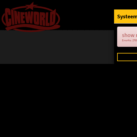
Systeem
show 
ErrorNo. 270