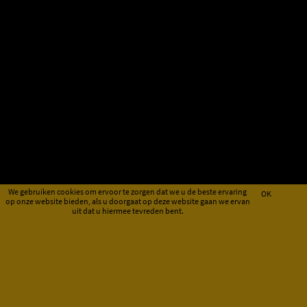
We gebruiken cookies om ervoor te zorgen dat we u de beste ervaring
OK
op onze website bieden, als u doorgaat op deze website gaan we ervan
uit dat u hiermee tevreden bent.