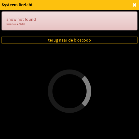
×
Systeem Bericht
Login
show not found
ErrorNo. 270083
terug naar de bioscoop