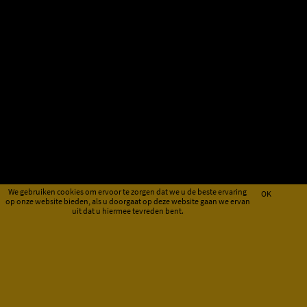
We gebruiken cookies om ervoor te zorgen dat we u de beste ervaring
OK
op onze website bieden, als u doorgaat op deze website gaan we ervan
uit dat u hiermee tevreden bent.