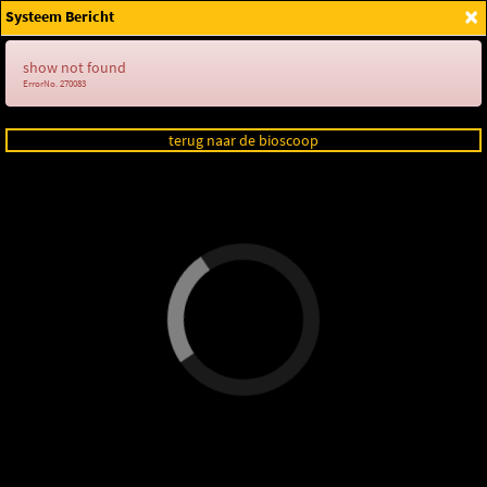
×
Systeem Bericht
Login
show not found
ErrorNo. 270083
terug naar de bioscoop