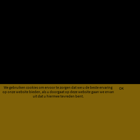
We gebruiken cookies om ervoor te zorgen dat we u de beste ervaring
OK
op onze website bieden, als u doorgaat op deze website gaan we ervan
uit dat u hiermee tevreden bent.