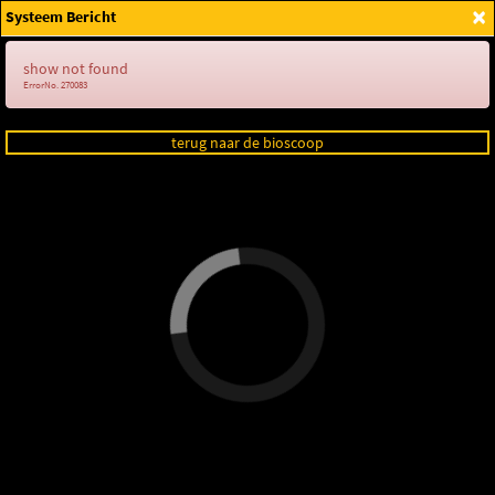
×
Systeem Bericht
Login
show not found
ErrorNo. 270083
terug naar de bioscoop