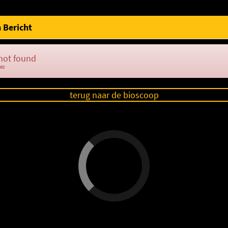
 Bericht
not found
083
terug naar de bioscoop