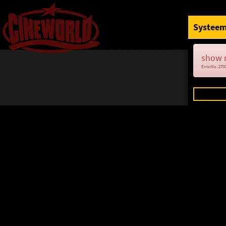
Systeem
show 
ErrorNo. 270