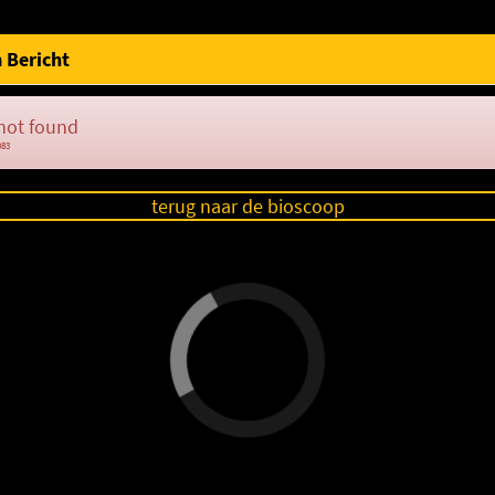
 Bericht
not found
083
terug naar de bioscoop