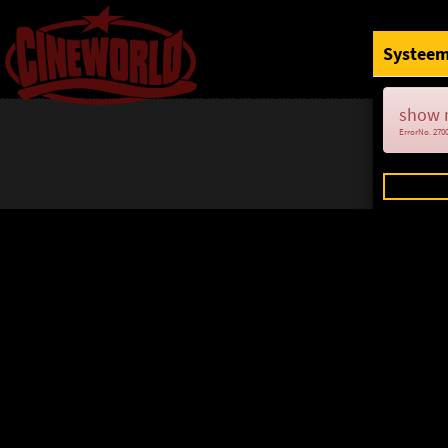
Systeem
show 
ErrorNo. 270