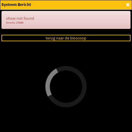
×
Systeem Bericht
Login
show not found
ErrorNo. 270083
terug naar de bioscoop