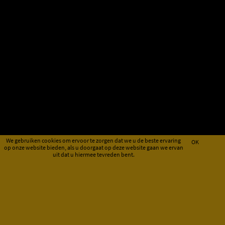
We gebruiken cookies om ervoor te zorgen dat we u de beste ervaring
OK
op onze website bieden, als u doorgaat op deze website gaan we ervan
uit dat u hiermee tevreden bent.