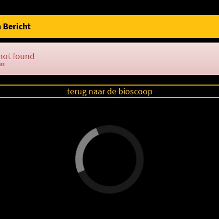
 Bericht
not found
083
terug naar de bioscoop