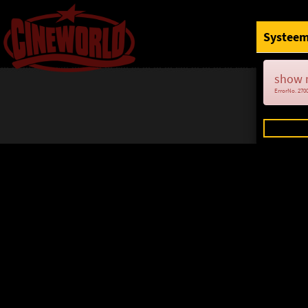
Systeem
show 
ErrorNo. 270