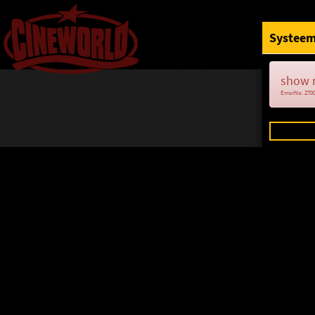
Systeem
show 
ErrorNo. 270