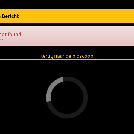
 Bericht
not found
083
terug naar de bioscoop