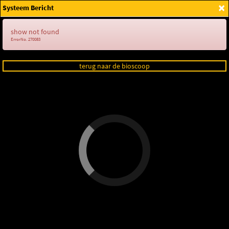
×
Systeem Bericht
Login
show not found
ErrorNo. 270083
terug naar de bioscoop