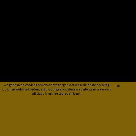
We gebruiken cookies om ervoor te zorgen dat we u de beste ervaring
OK
op onze website bieden, als u doorgaat op deze website gaan we ervan
uit dat u hiermee tevreden bent.