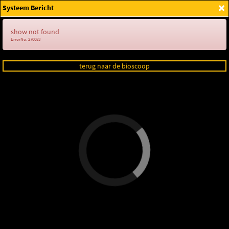
×
Systeem Bericht
Login
show not found
ErrorNo. 270083
terug naar de bioscoop