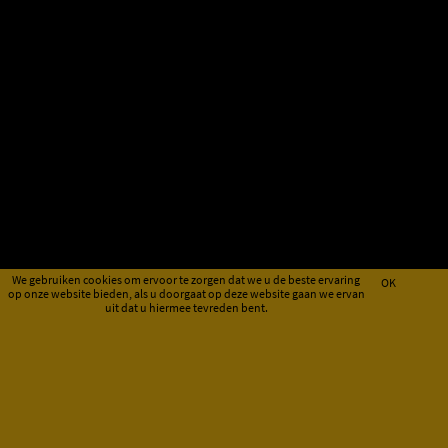
We gebruiken cookies om ervoor te zorgen dat we u de beste ervaring
OK
op onze website bieden, als u doorgaat op deze website gaan we ervan
uit dat u hiermee tevreden bent.