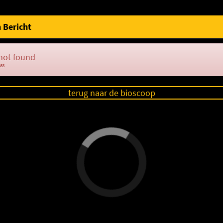
 Bericht
not found
083
terug naar de bioscoop