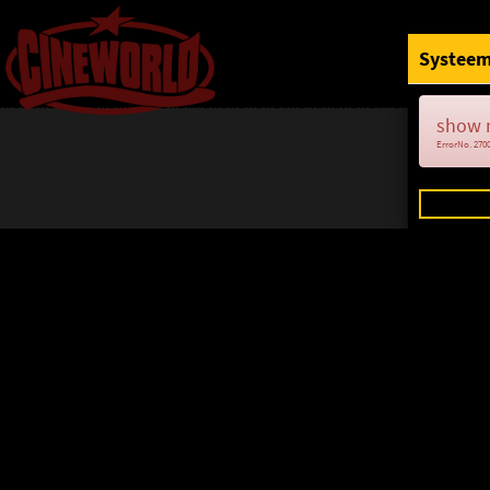
Systeem
show 
ErrorNo. 270