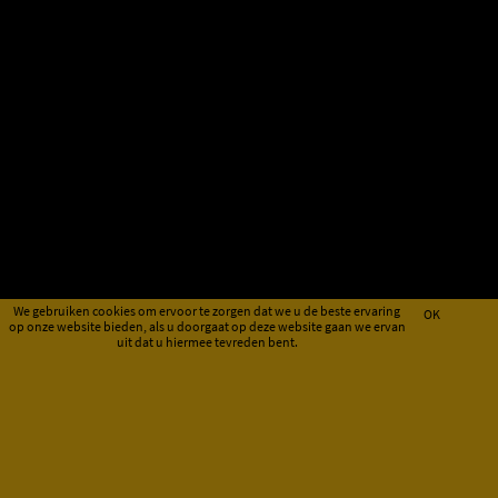
We gebruiken cookies om ervoor te zorgen dat we u de beste ervaring
OK
op onze website bieden, als u doorgaat op deze website gaan we ervan
uit dat u hiermee tevreden bent.