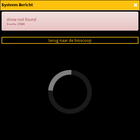
×
Systeem Bericht
Login
show not found
ErrorNo. 270083
terug naar de bioscoop