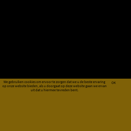
We gebruiken cookies om ervoor te zorgen dat we u de beste ervaring
OK
op onze website bieden, als u doorgaat op deze website gaan we ervan
uit dat u hiermee tevreden bent.