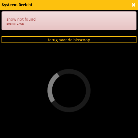
×
Systeem Bericht
Login
show not found
ErrorNo. 270083
terug naar de bioscoop