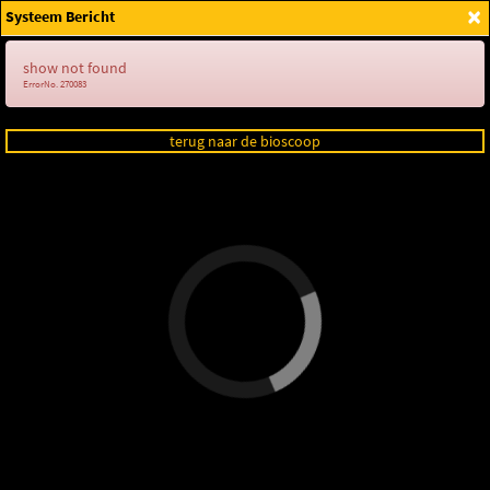
×
Systeem Bericht
Login
show not found
ErrorNo. 270083
terug naar de bioscoop