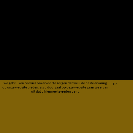
We gebruiken cookies om ervoor te zorgen dat we u de beste ervaring
OK
op onze website bieden, als u doorgaat op deze website gaan we ervan
uit dat u hiermee tevreden bent.