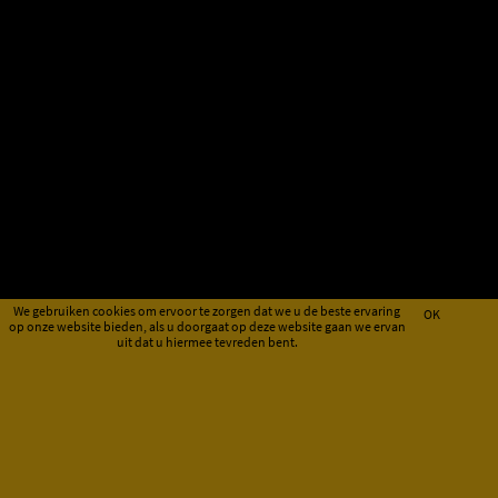
We gebruiken cookies om ervoor te zorgen dat we u de beste ervaring
OK
op onze website bieden, als u doorgaat op deze website gaan we ervan
uit dat u hiermee tevreden bent.