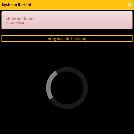
×
Systeem Bericht
Login
show not found
ErrorNo. 270083
terug naar de bioscoop