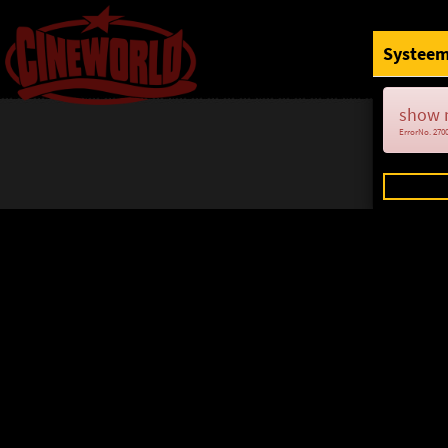
Systeem
show 
ErrorNo. 270