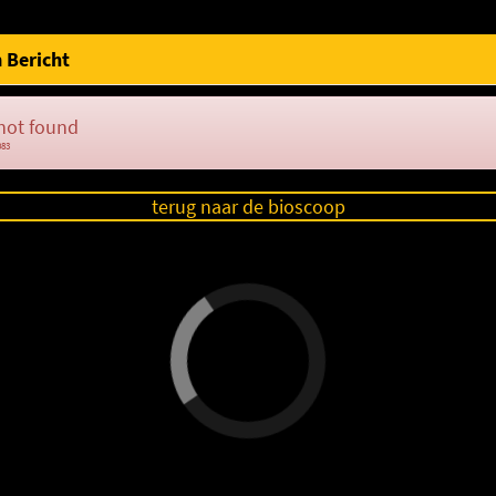
 Bericht
not found
083
terug naar de bioscoop