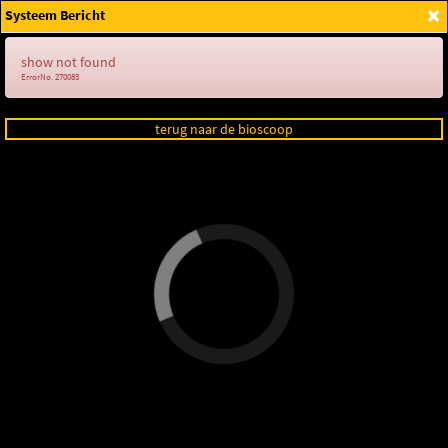
×
Systeem Bericht
Login
show not found
ErrorNo. 270083
terug naar de bioscoop