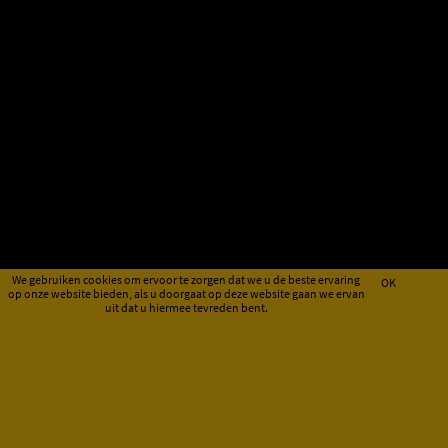
We gebruiken cookies om ervoor te zorgen dat we u de beste ervaring
OK
op onze website bieden, als u doorgaat op deze website gaan we ervan
uit dat u hiermee tevreden bent.