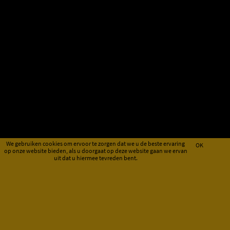
We gebruiken cookies om ervoor te zorgen dat we u de beste ervaring
OK
op onze website bieden, als u doorgaat op deze website gaan we ervan
uit dat u hiermee tevreden bent.