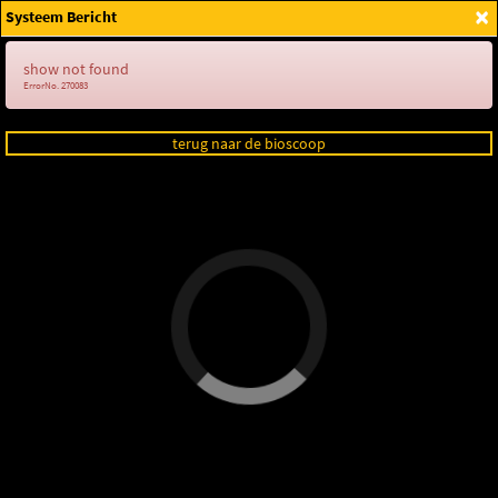
×
Systeem Bericht
Login
show not found
ErrorNo. 270083
terug naar de bioscoop