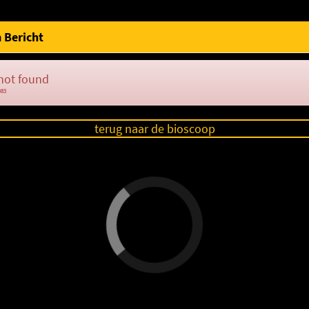
 Bericht
not found
083
terug naar de bioscoop