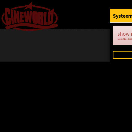
Systeem
show 
ErrorNo. 270