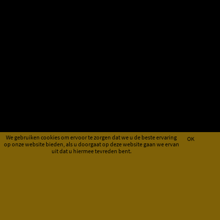
We gebruiken cookies om ervoor te zorgen dat we u de beste ervaring
OK
op onze website bieden, als u doorgaat op deze website gaan we ervan
uit dat u hiermee tevreden bent.