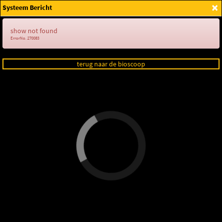
×
Systeem Bericht
Login
show not found
ErrorNo. 270083
terug naar de bioscoop