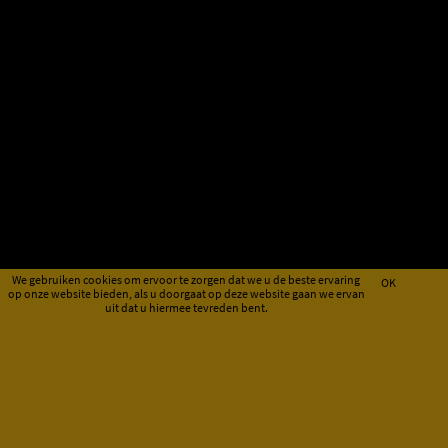
We gebruiken cookies om ervoor te zorgen dat we u de beste ervaring
OK
op onze website bieden, als u doorgaat op deze website gaan we ervan
uit dat u hiermee tevreden bent.