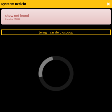
×
Systeem Bericht
Login
show not found
ErrorNo. 270083
terug naar de bioscoop