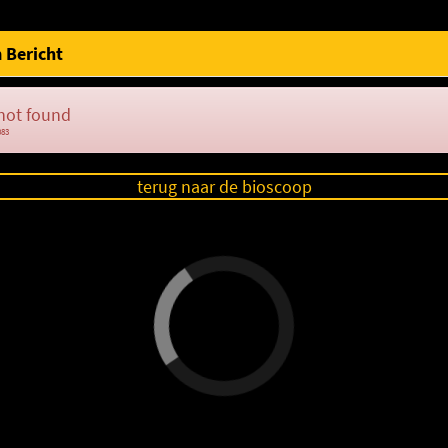
 Bericht
not found
083
terug naar de bioscoop