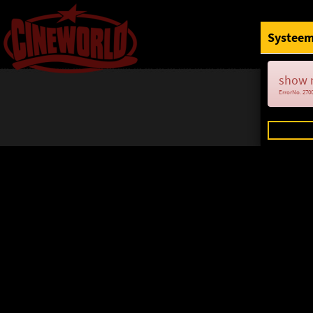
Systeem
show 
ErrorNo. 270