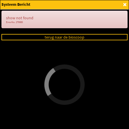
×
Systeem Bericht
Login
show not found
ErrorNo. 270083
terug naar de bioscoop