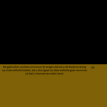
We gebruiken cookies om ervoor te zorgen dat we u de beste ervaring
OK
op onze website bieden, als u doorgaat op deze website gaan we ervan
uit dat u hiermee tevreden bent.