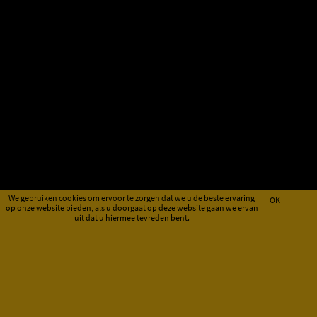
We gebruiken cookies om ervoor te zorgen dat we u de beste ervaring
OK
op onze website bieden, als u doorgaat op deze website gaan we ervan
uit dat u hiermee tevreden bent.