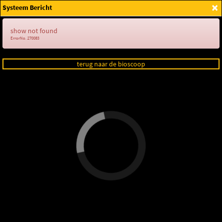
×
Systeem Bericht
Login
show not found
ErrorNo. 270083
terug naar de bioscoop