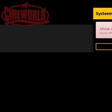
Systeem
show 
ErrorNo. 270