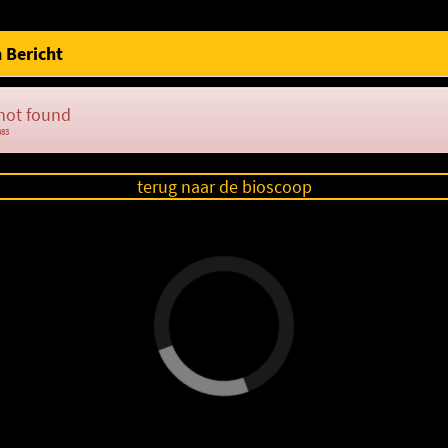
 Bericht
not found
083
terug naar de bioscoop