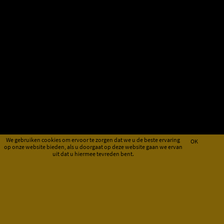
We gebruiken cookies om ervoor te zorgen dat we u de beste ervaring
OK
op onze website bieden, als u doorgaat op deze website gaan we ervan
uit dat u hiermee tevreden bent.