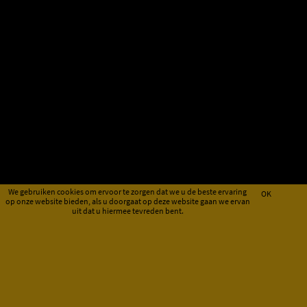
We gebruiken cookies om ervoor te zorgen dat we u de beste ervaring
OK
op onze website bieden, als u doorgaat op deze website gaan we ervan
uit dat u hiermee tevreden bent.