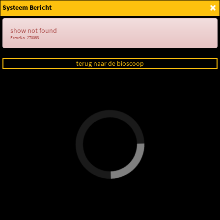
×
Systeem Bericht
Login
show not found
ErrorNo. 270083
terug naar de bioscoop