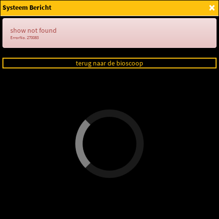
×
Systeem Bericht
Login
show not found
ErrorNo. 270083
terug naar de bioscoop