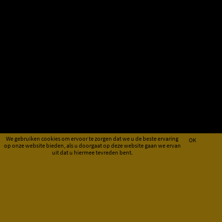
We gebruiken cookies om ervoor te zorgen dat we u de beste ervaring
OK
op onze website bieden, als u doorgaat op deze website gaan we ervan
uit dat u hiermee tevreden bent.