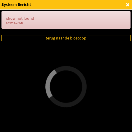
×
Systeem Bericht
Login
show not found
ErrorNo. 270083
terug naar de bioscoop