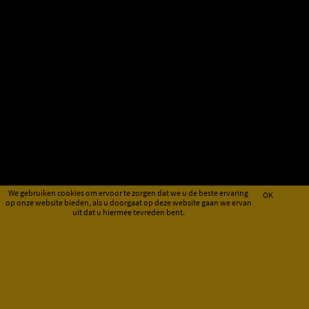
We gebruiken cookies om ervoor te zorgen dat we u de beste ervaring
OK
op onze website bieden, als u doorgaat op deze website gaan we ervan
uit dat u hiermee tevreden bent.