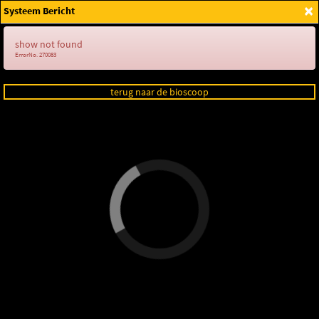
×
Systeem Bericht
Login
show not found
ErrorNo. 270083
terug naar de bioscoop