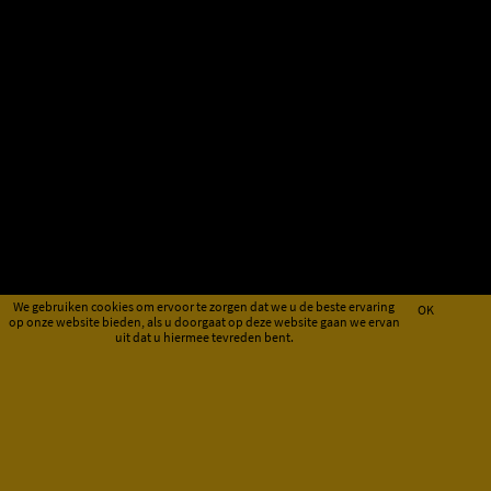
We gebruiken cookies om ervoor te zorgen dat we u de beste ervaring
OK
op onze website bieden, als u doorgaat op deze website gaan we ervan
uit dat u hiermee tevreden bent.