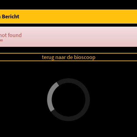
 Bericht
not found
083
terug naar de bioscoop