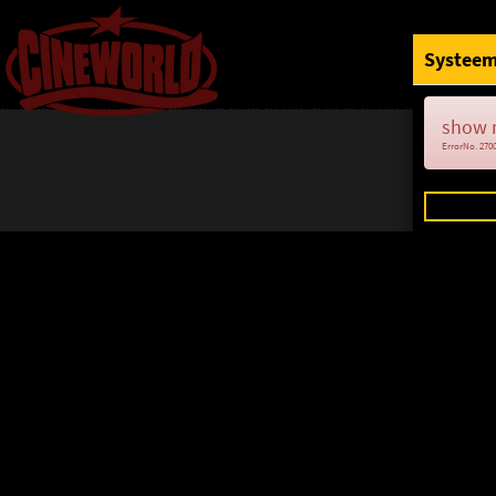
Systeem
show 
ErrorNo. 270