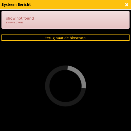
×
Systeem Bericht
Login
show not found
ErrorNo. 270083
terug naar de bioscoop