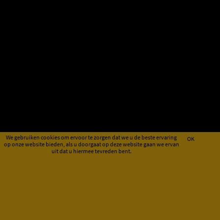
We gebruiken cookies om ervoor te zorgen dat we u de beste ervaring
OK
op onze website bieden, als u doorgaat op deze website gaan we ervan
uit dat u hiermee tevreden bent.