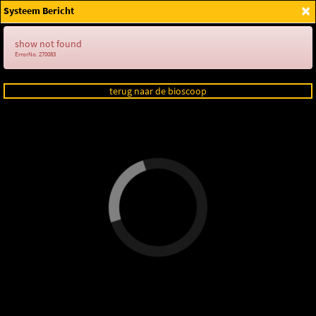
×
Systeem Bericht
Login
show not found
ErrorNo. 270083
terug naar de bioscoop