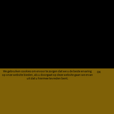
We gebruiken cookies om ervoor te zorgen dat we u de beste ervaring
OK
op onze website bieden, als u doorgaat op deze website gaan we ervan
uit dat u hiermee tevreden bent.