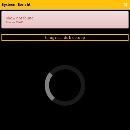
×
Systeem Bericht
Login
show not found
ErrorNo. 270083
terug naar de bioscoop