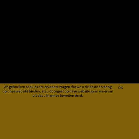
We gebruiken cookies om ervoor te zorgen dat we u de beste ervaring
OK
op onze website bieden, als u doorgaat op deze website gaan we ervan
uit dat u hiermee tevreden bent.