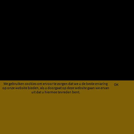
We gebruiken cookies om ervoor te zorgen dat we u de beste ervaring
OK
op onze website bieden, als u doorgaat op deze website gaan we ervan
uit dat u hiermee tevreden bent.