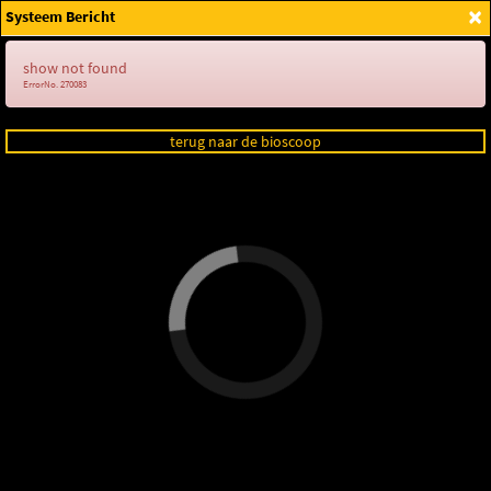
×
Systeem Bericht
Login
show not found
ErrorNo. 270083
terug naar de bioscoop