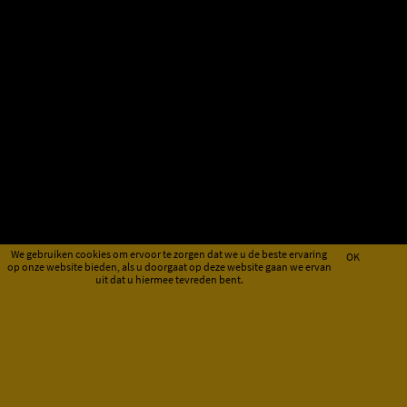
We gebruiken cookies om ervoor te zorgen dat we u de beste ervaring
OK
op onze website bieden, als u doorgaat op deze website gaan we ervan
uit dat u hiermee tevreden bent.