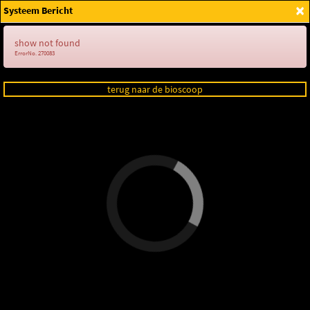
×
Systeem Bericht
Login
show not found
ErrorNo. 270083
terug naar de bioscoop