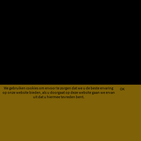
We gebruiken cookies om ervoor te zorgen dat we u de beste ervaring
OK
op onze website bieden, als u doorgaat op deze website gaan we ervan
uit dat u hiermee tevreden bent.