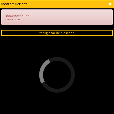
×
Systeem Bericht
Login
show not found
ErrorNo. 270083
terug naar de bioscoop