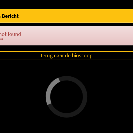
 Bericht
not found
083
terug naar de bioscoop