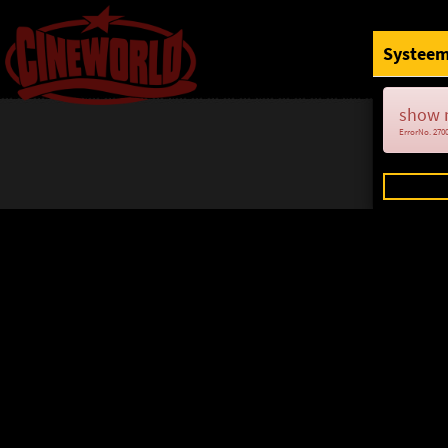
Systeem
show 
ErrorNo. 270